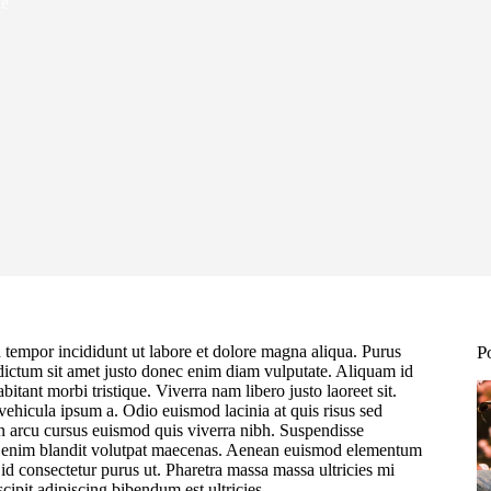
ue
d tempor incididunt ut labore et dolore magna aliqua. Purus
P
 dictum sit amet justo donec enim diam vulputate. Aliquam id
tant morbi tristique. Viverra nam libero justo laoreet sit.
vehicula ipsum a. Odio euismod lacinia at quis risus sed
in arcu cursus euismod quis viverra nibh. Suspendisse
ut enim blandit volutpat maecenas. Aenean euismod elementum
s id consectetur purus ut. Pharetra massa massa ultricies mi
cipit adipiscing bibendum est ultricies.