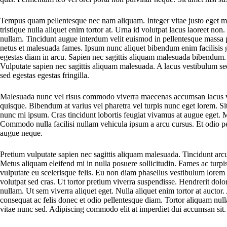
Tempus quam pellentesque nec nam aliquam. Integer vitae justo eget ma
tristique nulla aliquet enim tortor at. Urna id volutpat lacus laoreet non.
nullam. Tincidunt augue interdum velit euismod in pellentesque massa pl
netus et malesuada fames. Ipsum nunc aliquet bibendum enim facilisi
egestas diam in arcu. Sapien nec sagittis aliquam malesuada bibendum.
Vulputate sapien nec sagittis aliquam malesuada. A lacus vestibulum 
sed egestas egestas fringilla.
Malesuada nunc vel risus commodo viverra maecenas accumsan lacus ve
quisque. Bibendum at varius vel pharetra vel turpis nunc eget lorem. Si
nunc mi ipsum. Cras tincidunt lobortis feugiat vivamus at augue eget.
Commodo nulla facilisi nullam vehicula ipsum a arcu cursus. Et odio pe
augue neque.
Pretium vulputate sapien nec sagittis aliquam malesuada. Tincidunt arcu
Metus aliquam eleifend mi in nulla posuere sollicitudin. Fames ac turpis
vulputate eu scelerisque felis. Eu non diam phasellus vestibulum lorem s
volutpat sed cras. Ut tortor pretium viverra suspendisse. Hendrerit dol
nullam. Ut sem viverra aliquet eget. Nulla aliquet enim tortor at auctor.
consequat ac felis donec et odio pellentesque diam. Tortor aliquam null
vitae nunc sed. Adipiscing commodo elit at imperdiet dui accumsan sit.