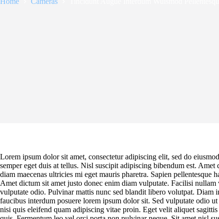
Home
Cameras
Tincidunt Augue Interdum Wuismod Pellentesq
Lorem ipsum dolor sit amet, consectetur adipiscing elit, sed do eiusmo
semper eget duis at tellus. Nisl suscipit adipiscing bibendum est. Amet
diam maecenas ultricies mi eget mauris pharetra. Sapien pellentesque habi
Amet dictum sit amet justo donec enim diam vulputate. Facilisi nullam 
vulputate odio. Pulvinar mattis nunc sed blandit libero volutpat. Diam 
faucibus interdum posuere lorem ipsum dolor sit. Sed vulputate odio 
nisi quis eleifend quam adipiscing vitae proin. Eget velit aliquet sagitti
quis. Fermentum leo vel orci porta non pulvinar neque. Sit amet nisl sus