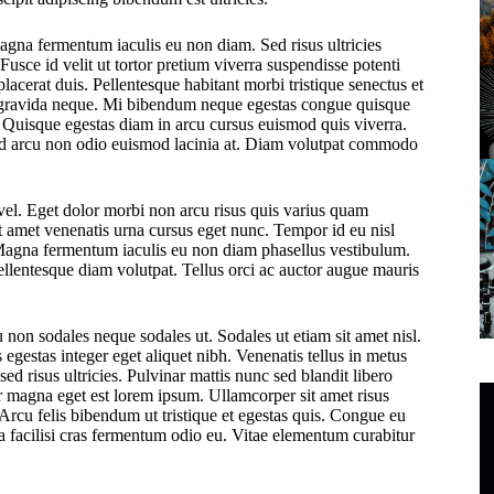
gna fermentum iaculis eu non diam. Sed risus ultricies
 Fusce id velit ut tortor pretium viverra suspendisse potenti
acerat duis. Pellentesque habitant morbi tristique senectus et
s gravida neque. Mi bibendum neque egestas congue quisque
 Quisque egestas diam in arcu cursus euismod quis viverra.
sed arcu non odio euismod lacinia at. Diam volutpat commodo
l. Eget dolor morbi non arcu risus quis varius quam
t amet venenatis urna cursus eget nunc. Tempor id eu nisl
 Magna fermentum iaculis eu non diam phasellus vestibulum.
llentesque diam volutpat. Tellus orci ac auctor augue mauris
 non sodales neque sodales ut. Sodales ut etiam sit amet nisl.
 egestas integer eget aliquet nibh. Venenatis tellus in metus
ed risus ultricies. Pulvinar mattis nunc sed blandit libero
or magna eget est lorem ipsum. Ullamcorper sit amet risus
 Arcu felis bibendum ut tristique et egestas quis. Congue eu
a facilisi cras fermentum odio eu. Vitae elementum curabitur